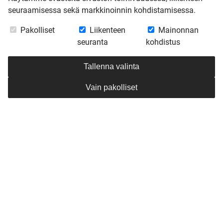
seuraamisessa sekä markkinoinnin kohdistamisessa.
Pakolliset
Liikenteen
Mainonnan
seuranta
kohdistus
Tallenna valinta
Vain pakolliset
MODERNI
MODERNI
LEIKKIMÖKKI
LEIKKIMÖKKI,