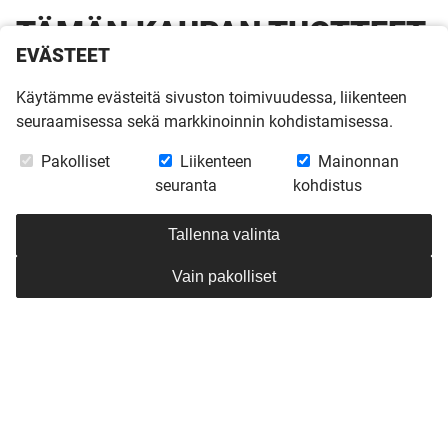
TÄMÄN KAUPAN TUOTTEET
EVÄSTEET
OVAT VAIN ASIAKKAILLE
Käytämme evästeitä sivuston toimivuudessa, liikenteen
seuraamisessa sekä markkinoinnin kohdistamisessa.
VAIN ASIAKKAILLE
Pakolliset
Liikenteen
Mainonnan
seuranta
kohdistus
Tämän kaupan tuotteet ovat vain Kannustalon
omistajille. Vahvista asiakkuutesi antamalla
Tallenna valinta
tilausnumerosi. Mikäli tilausnumerosi ei ole tällä
hetkellä saatavilla, ota yhteyttä
Vain pakolliset
asiakaspalveluumme:
pihapuoti@kannustalo.fi
.
Tilausnumero
Vahvista