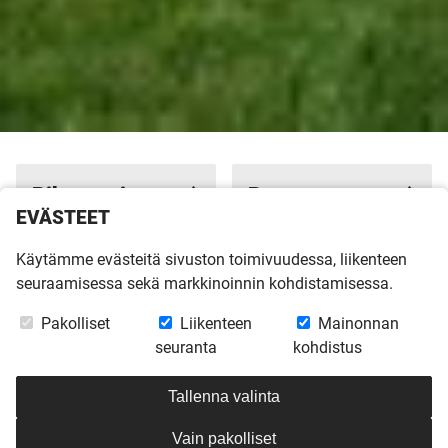
Pihapuoti
Puutavara
EVÄSTEET
Meille Kannustalossa
Teetkö Kannustaloosi
Käytämme evästeitä sivuston toimivuudessa, liikenteen
koti ei ole ainoastaan
pientä
seuraamisessa sekä markkinoinnin kohdistamisessa.
itse talo, vaan koko
pintaremonttia?
pihapiiri.
Täältä löydät kotiinne
Pakolliset
Liikenteen
Mainonnan
sopivaa puutavaraa.
seuranta
kohdistus
Tallenna valinta
Vain pakolliset