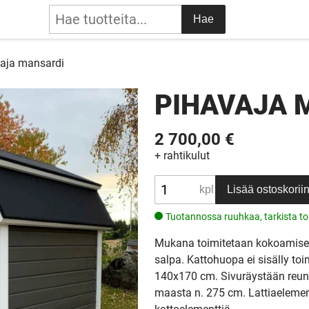
Hae
aja mansardi
PIHAVAJA 
2 700,00 €
+ rahtikulut
Lisää ostoskorii
Tuotannossa ruuhkaa, tarkista to
Mukana toimitetaan kokoamiseen 
salpa. Kattohuopa ei sisälly to
140x170 cm. Sivuräystään reuna
maasta n. 275 cm. Lattiaelement