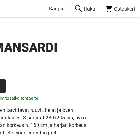
Kaupat
Haku
Ostoskori
MANSARDI
n
imitusaika tehtaalta
tarvittavat ruuvit, helat ja oven
imitukseen. Sisämitat 280x205 cm, ovi n.
n korkeus n. 160 cm ja harjan korkeus
ti, 4 seinäelementtiä ja 4