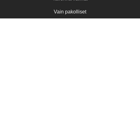
Vain pakolliset
LINKKEJÄ
ASIAKASPALVELU
Pääsivusto
pihapuoti@kannustalo.fi
Toimitusehdot
Kannustalo Oy
Tietosuojaseloste
Turkistie 2, 69100 Kannus
Yhteystiedot