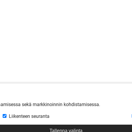
raamisessa sekä markkinoinnin kohdistamisessa.
Liikenteen seuranta
Tallenna valinta